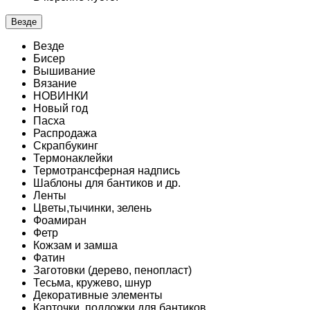
Везде
Везде
Бисер
Вышивание
Вязание
НОВИНКИ
Новый год
Пасха
Распродажа
Скрапбукинг
Термонаклейки
Термотрансферная надпись
Шаблоны для бантиков и др.
Ленты
Цветы,тычинки, зелень
Фоамиран
Фетр
Кожзам и замша
Фатин
Заготовки (дерево, пенопласт)
Тесьма, кружево, шнур
Декоративные элементы
Карточки, подложки для бантиков