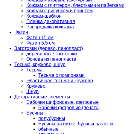
Кожзам с глиттером, блестками и пайетками
Кожзам с рисунком и принтом
Кожзам-шаблон
Пленка декоративная
Распродажа кожзама
Фатин
Фатин 15 см
Фатин 5,5 см
Заготовки (дерево, пенопласт)
деревянные заготовки
Основа из пенопласта
Тесьма, кружево, шнур
Тесьма
Тесьма с помпонами
Эластичная тесьма и кружево
Кружево
Шнур
Декоративные элементы
Бабочки шифоновые, фетровые
Бабочки фетровые (печать)
Бусины
полубусины
Бусины на нитке, бусины на леске
обычные