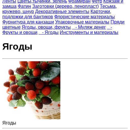
Ленты
Цветы,тычинки, зелень
Фоамиран
Фетр
Кожзам и
замша
Фатин
Заготовки (дерево, пенопласт)
Тесьма,
кружево, шнур
Декоративные элементы
Карточки,
подложки для бантиков
Флористические материалы
Фурнитура для канзаши
Упаковочные материалы
Пряди
цветные
Ягоды, овощи, фрукты
- Муляж денег
-
Фрукты и овощи
- Ягоды
Инструменты и материалы
Ягоды
Ягоды