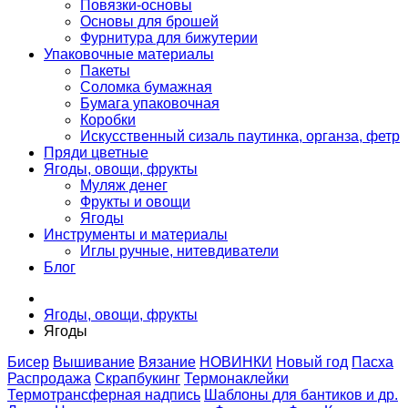
Повязки-основы
Основы для брошей
Фурнитура для бижутерии
Упаковочные материалы
Пакеты
Соломка бумажная
Бумага упаковочная
Коробки
Искусственный сизаль паутинка, органза, фетр
Пряди цветные
Ягоды, овощи, фрукты
Муляж денег
Фрукты и овощи
Ягоды
Инструменты и материалы
Иглы ручные, нитевдиватели
Блог
Ягоды, овощи, фрукты
Ягоды
Бисер
Вышивание
Вязание
НОВИНКИ
Новый год
Пасха
Распродажа
Скрапбукинг
Термонаклейки
Термотрансферная надпись
Шаблоны для бантиков и др.