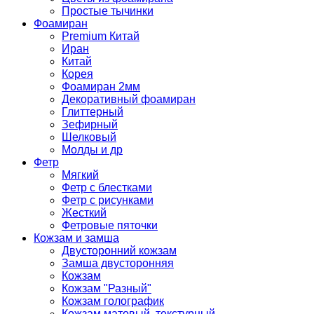
Простые тычинки
Фоамиран
Premium Китай
Иран
Китай
Корея
Фоамиран 2мм
Декоративный фоамиран
Глиттерный
Зефирный
Шелковый
Молды и др
Фетр
Мягкий
Фетр с блестками
Фетр с рисунками
Жесткий
Фетровые пяточки
Кожзам и замша
Двусторонний кожзам
Замша двусторонняя
Кожзам
Кожзам "Разный"
Кожзам голографик
Кожзам матовый, текстурный