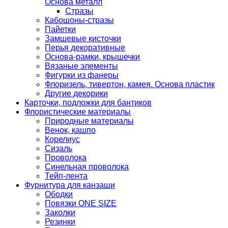
Основа металл
Стразы
Кабошоны-стразы
Пайетки
Замшевые кисточки
Перья декоративные
Основа-рамки, крышечки
Вязаные элементы
Фигурки из фанеры
Флоризель, тивертон, камея. Основа пластик
Другие декорики
Карточки, подложки для бантиков
Флористические материалы
Природные материалы
Венок, кашпо
Корелиус
Сизаль
Проволока
Синельная проволока
Тейп-лента
Фурнитура для канзаши
Ободки
Повязки ONE SIZE
Заколки
Резинки