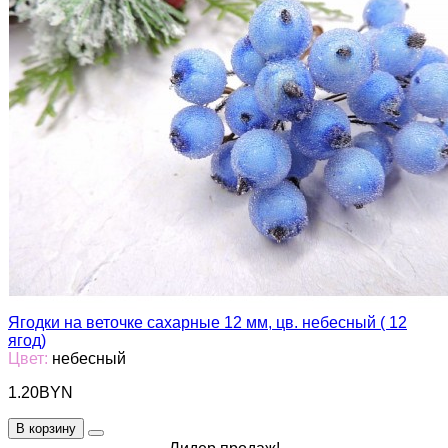
Ягодки на веточке сахарные 12 мм, цв. небесный ( 12
ягод)
Цвет:
небесный
1.20BYN
В корзину