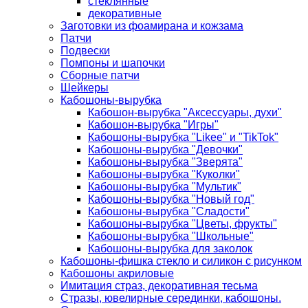
стеклянные
декоративные
Заготовки из фоамирана и кожзама
Патчи
Подвески
Помпоны и шапочки
Сборные патчи
Шейкеры
Кабошоны-вырубка
Кабошон-вырубка "Аксессуары, духи"
Кабошон-вырубка "Игры"
Кабошоны-вырубка "Likee" и "TikTok"
Кабошоны-вырубка "Девочки"
Кабошоны-вырубка "Зверята"
Кабошоны-вырубка "Куколки"
Кабошоны-вырубка "Мультик"
Кабошоны-вырубка "Новый год"
Кабошоны-вырубка "Сладости"
Кабошоны-вырубка "Цветы, фрукты"
Кабошоны-вырубка "Школьные"
Кабошоны-вырубка для заколок
Кабошоны-фишка стекло и силикон с рисунком
Кабошоны акриловые
Имитация страз, декоративная тесьма
Стразы, ювелирные серединки, кабошоны.