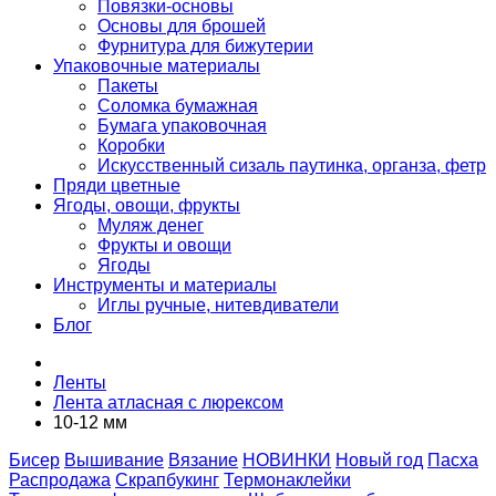
Повязки-основы
Основы для брошей
Фурнитура для бижутерии
Упаковочные материалы
Пакеты
Соломка бумажная
Бумага упаковочная
Коробки
Искусственный сизаль паутинка, органза, фетр
Пряди цветные
Ягоды, овощи, фрукты
Муляж денег
Фрукты и овощи
Ягоды
Инструменты и материалы
Иглы ручные, нитевдиватели
Блог
Ленты
Лента атласная с люрексом
10-12 мм
Бисер
Вышивание
Вязание
НОВИНКИ
Новый год
Пасха
Распродажа
Скрапбукинг
Термонаклейки