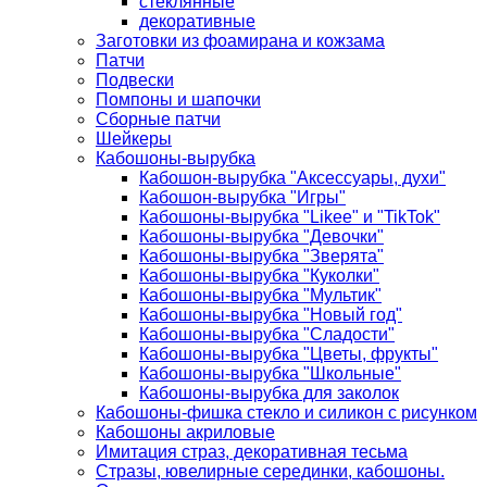
стеклянные
декоративные
Заготовки из фоамирана и кожзама
Патчи
Подвески
Помпоны и шапочки
Сборные патчи
Шейкеры
Кабошоны-вырубка
Кабошон-вырубка "Аксессуары, духи"
Кабошон-вырубка "Игры"
Кабошоны-вырубка "Likee" и "TikTok"
Кабошоны-вырубка "Девочки"
Кабошоны-вырубка "Зверята"
Кабошоны-вырубка "Куколки"
Кабошоны-вырубка "Мультик"
Кабошоны-вырубка "Новый год"
Кабошоны-вырубка "Сладости"
Кабошоны-вырубка "Цветы, фрукты"
Кабошоны-вырубка "Школьные"
Кабошоны-вырубка для заколок
Кабошоны-фишка стекло и силикон с рисунком
Кабошоны акриловые
Имитация страз, декоративная тесьма
Стразы, ювелирные серединки, кабошоны.