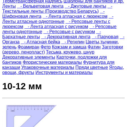
Термотрансферная надпись
Шаблоны для бантиков и др.
Ленты
- Вельветовая лента
- Джутовые ленты
-
Текстильные ленты (Производство Беларусь)
-
Шифоновая лента
- Лента атласная с люрексом
-
Ленты атласные однотонные
- Репсовые ленты с
люрексом
- Лента атласная с рисунком
- Репсовые
ленты однотонные
- Репсовые с рисунком
-
Бархатные ленты
- Декоративная лента
- Парчовая
-
Органза
- Атласная бейка
- Регилин
Цветы,тычинки,
зелень
Фоамиран
Фетр
Кожзам и замша
Фатин
Заготовки
(дерево, пенопласт)
Тесьма, кружево, шнур
Декоративные элементы
Карточки, подложки для
бантиков
Флористические материалы
Фурнитура для
канзаши
Упаковочные материалы
Пряди цветные
Ягоды,
овощи, фрукты
Инструменты и материалы
10-12 мм