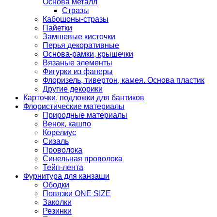
Основа металл
Стразы
Кабошоны-стразы
Пайетки
Замшевые кисточки
Перья декоративные
Основа-рамки, крышечки
Вязаные элементы
Фигурки из фанеры
Флоризель, тивертон, камея. Основа пластик
Другие декорики
Карточки, подложки для бантиков
Флористические материалы
Природные материалы
Венок, кашпо
Корелиус
Сизаль
Проволока
Синельная проволока
Тейп-лента
Фурнитура для канзаши
Ободки
Повязки ONE SIZE
Заколки
Резинки