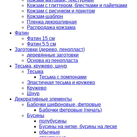
Кожзам с глиттером, блестками и пайетками
Кожзам с рисунком и принтом
Кожзам-шаблон
Пленка декоративная
Распродажа кожзама
Фатин
Фатин 15 см
Фатин 5,5 см
Заготовки (дерево, пенопласт)
деревянные заготовки
Основа из пенопласта
Тесьма, кружево, шнур
Тесьма
Тесьма с помпонами
Эластичная тесьма и кружево
Кружево
Шнур
Декоративные элементы
Бабочки шифоновые, фетровые
Бабочки фетровые (печать)
Бусины
полубусины
Бусины на нитке, бусины на леске
обычные