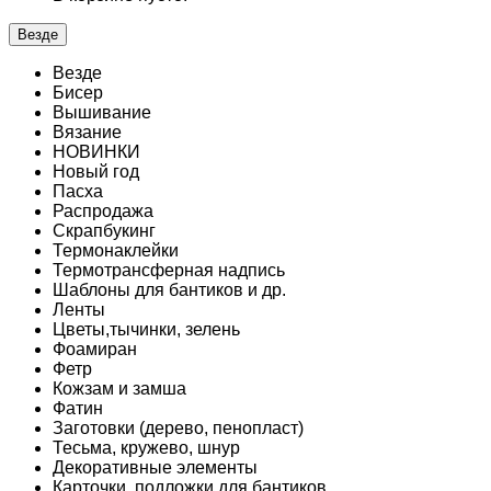
Везде
Везде
Бисер
Вышивание
Вязание
НОВИНКИ
Новый год
Пасха
Распродажа
Скрапбукинг
Термонаклейки
Термотрансферная надпись
Шаблоны для бантиков и др.
Ленты
Цветы,тычинки, зелень
Фоамиран
Фетр
Кожзам и замша
Фатин
Заготовки (дерево, пенопласт)
Тесьма, кружево, шнур
Декоративные элементы
Карточки, подложки для бантиков