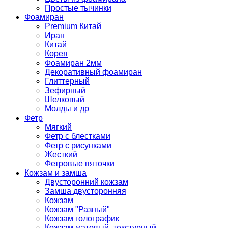
Простые тычинки
Фоамиран
Premium Китай
Иран
Китай
Корея
Фоамиран 2мм
Декоративный фоамиран
Глиттерный
Зефирный
Шелковый
Молды и др
Фетр
Мягкий
Фетр с блестками
Фетр с рисунками
Жесткий
Фетровые пяточки
Кожзам и замша
Двусторонний кожзам
Замша двусторонняя
Кожзам
Кожзам "Разный"
Кожзам голографик
Кожзам матовый, текстурный