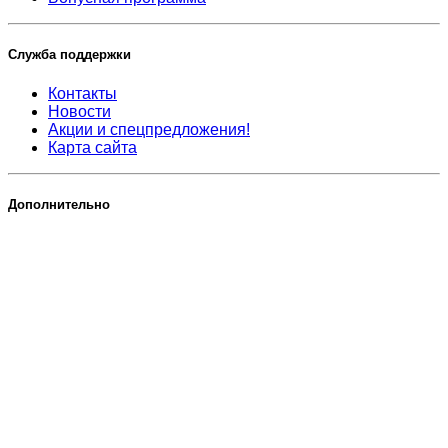
Служба поддержки
Контакты
Новости
Акции и спецпредложения!
Карта сайта
Дополнительно
ИП Клюкач Татьяна Юрьевна, УНП 291422553,
Пружанский районный исполнительный комитет 20.03.17
225134, РБ, Брестская обл., г. Пружаны, ул. Мелиоративная, д.7
Тел.: +375 (33) 670-88-56 Тел.: +375 (163) 27-27-69.
e-mail: mail@hobbiesfairy.by,
Интернет-магазин "Фея" внесен в Торговый Реестр Республики Беларусь
28.03.2017г.